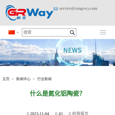

service@xmgrwy.com

切换

主页
>
新闻中心
>
行业新闻
什么是氮化铝陶瓷？
2023-11-04
43
给我留言