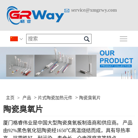

service@xmgrwy.com

切换

>
>
主页
>
产品
片式陶瓷加热元件
陶瓷臭氧片
陶瓷臭氧片
厦门格睿伟业是中国大型陶瓷臭氧板制造商和供应商。 产品
由92%黑色氧化铝陶瓷经1650℃高温烧结而成，具有导热率