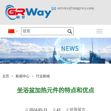

service@xmgrwy.com

切换

主页
>
新闻中心
>
行业新闻
坐浴盆加热元件的特点和优点
2024-05-31
43
给我留言