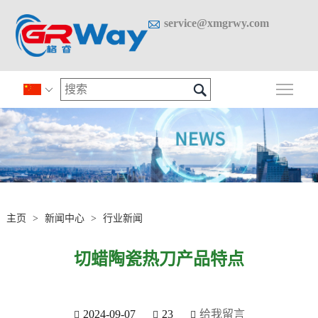

service@xmgrwy.com

切换

主页
>
新闻中心
>
行业新闻
切蜡陶瓷热刀产品特点
2024-09-07
23
给我留言